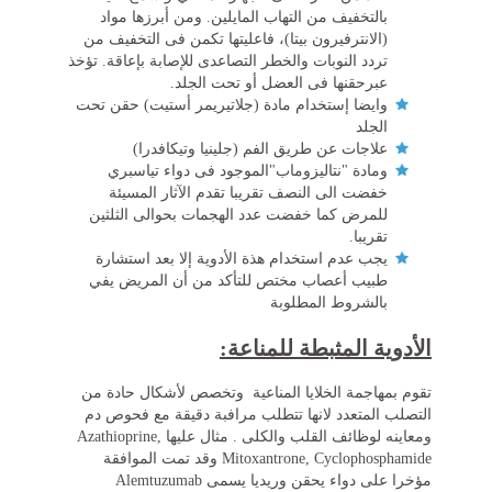
بالتخفيف من التهاب المايلين. ومن أبرزها مواد
(الانترفيرون بيتا)، فاعليتها تكمن فى التخفيف من
تردد النوبات والخطر التصاعدى للإصابة بإعاقة. تؤخذ
عبرحقنها فى العضل أو تحت الجلد.
وايضا إستخدام مادة (جلاتيريمر أستيت) حقن تحت
الجلد
علاجات عن طريق الفم (جلينيا وتيكافدرا)
ومادة "نتاليزوماب"الموجود فى دواء تياسبري
خفضت الى النصف تقريبا تقدم الآثار المسيئة
للمرض كما خفضت عدد الهجمات بحوالى الثلثين
تقريبا.
يجب عدم استخدام هذة الأدوية إلا بعد استشارة
طبيب أعصاب مختص للتأكد من أن المريض يفي
بالشروط المطلوبة
الأدوية المثبطة للمناعة:
تقوم بمهاجمة الخلايا المناعية وتخصص لأشكال حادة من
التصلب المتعدد لانها تتطلب مرافبة دقيقة مع فحوص دم
ومعاينه لوظائف القلب والكلى . مثال عليها Azathioprine,
Mitoxantrone, Cyclophosphamide وقد تمت الموافقة
مؤخرا على دواء يحقن وريديا يسمى Alemtuzumab