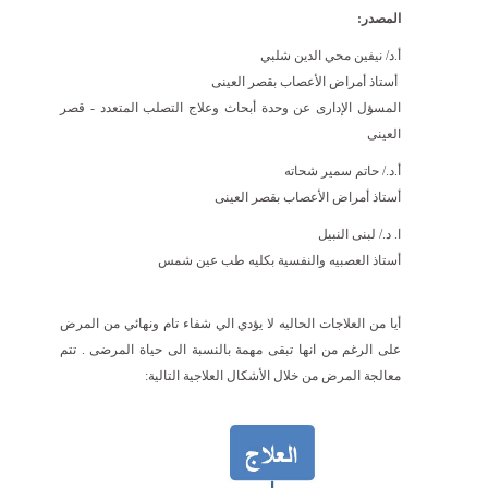
المصدر:
أ.د/ نيفين محي الدين شلبي
أستاذ أمراض الأعصاب بقصر العينى
المسؤل الإدارى عن وحدة أبحاث وعلاج التصلب المتعدد - قصر
العينى
أ.د./ حاتم سمير شحاته
أستاذ أمراض الأعصاب بقصر العينى
ا. د./ لبنى النبيل
أستاذ العصبيه والنفسية بكليه طب عين شمس
أيا من العلاجات الحاليه لا يؤدي الي شفاء تام ونهائي من المرض
على الرغم من انها تبقى مهمة بالنسبة الى حياة المرضى . تتم
معالجة المرض من خلال الأشكال العلاجية التالية: