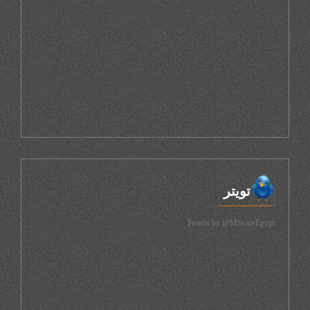
تويتر
Tweets by @MScareEgypt