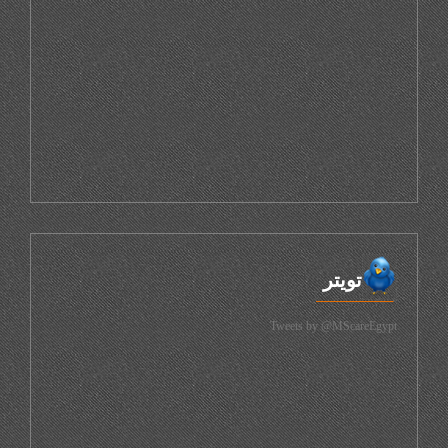
تويتر
Tweets by @MScareEgypt