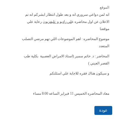
الموقع
انه لمن دواعي سروري انه و بعد طول انتظار ابشركم انه تم
الاعلان عن اول محاضره ع
لي راديو و تليفزيون
رعاية علي
موقعنا
موضوع المحاضره : اهم الموضوعات اللي تهم مرضي التصلب
المتعدد
المحاضر : د. حاتم سمير (استاذ الامراض العصبية بكلية طب
القصر العيني )
و سيكون هناك فقره للاجابة علي اسئلتكم
معاد المحاضره الخميس 11 فبراير الساعه 8:00 مساء
عودة