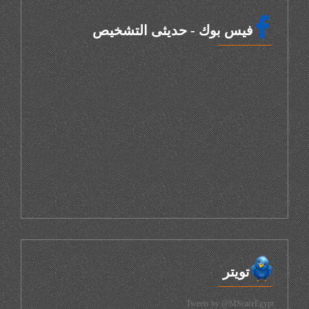
فيس بوك - حديثى التشخيص
تويتر
Tweets by @MScareEgypt