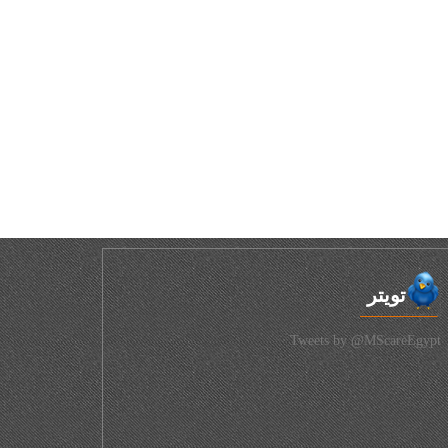
تويتر
Tweets by @MScareEgypt