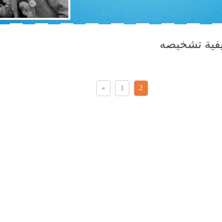
يفية تشخيصه
«
1
2