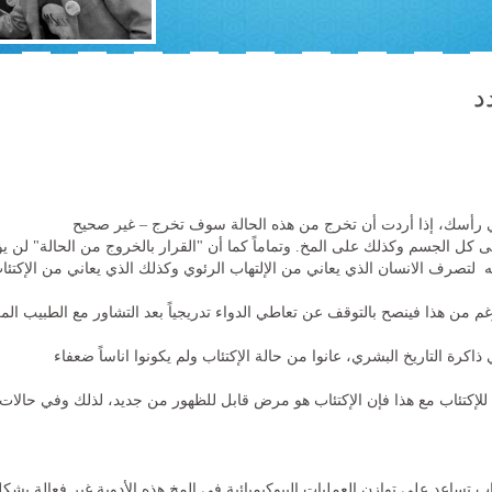
د
ي رأسك، إذا أردت أن تخرج من هذه الحالة سوف تخرج – غير صحيح
 كل الجسم وكذلك على المخ. وتماماً كما أن "القرار بالخروج من الحالة" لن يؤ
بالغه لتصرف الانسان الذي يعاني من الإلتهاب الرئوي وكذلك الذي يعاني من ال
لرغم من هذا فينصح بالتوقف عن تعاطي الدواء تدريجياً بعد التشاور مع الطبيب المع
كرة التاريخ البشري، عانوا من حالة الإكتئاب ولم يكونوا اناساً ضعفاء
لإكتئاب مع هذا فإن الإكتئاب هو مرض قابل للظهور من جديد، لذلك وفي حالات مع
تئاب تساعد على توازن العمليات البيوكيميائية في المخ هذه الأدوية غير فعالة ب