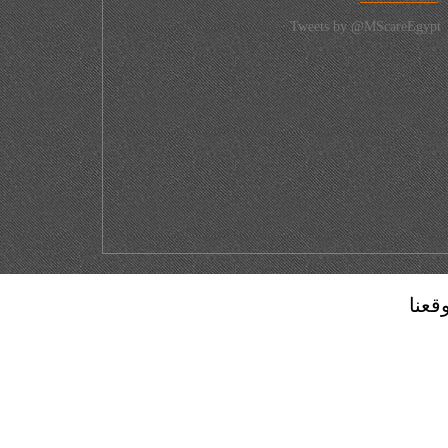
Tweets by @MScareEgypt
قعنا