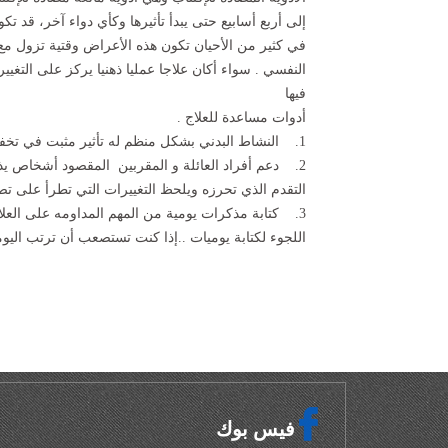
إلى أربع أسابيع حتى يبدأ تأثيرها وكأي دواء آخر، قد 
في كثير من الأحيان تكون هذه الأعراض وقتية تزول مع ا
النفسي . سواء أكان علاجا عمليا ذهنيا يركز على التغ
فيها
أدوات مساعدة للعلاج .
1. النشاط البدني بشكل منظم له تأثير مثبت في تخفيف الإكتئاب وعلاجه ينصح القيام بنشاط بدني موجه لمدة نصف ساعة يومياً
2. دعم أفراد العائلة و المقربين المقصود أشخاص يذ
التقدم الذي تحرزه ويلحظ التغييرات التي تطرأ على 
3. كتابة مذكرات يومية من المهم المداومه على العل
اللجوء لكتابة يوميات ..إذا كنت تستصعب أن ترتب اليو
فيس بوك